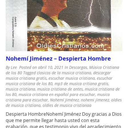
Nohemí Jiménez – Despierta Hombre
By
Lee
Posted on
abril 10, 2021
In
Descargas
,
Música Cristiana
de los 80
Tagged
clasicos de la musica cristiana
,
descargar
musica cristiana gratis
,
escuchar musica cristiana
,
escuchar
musica cristiana de los 80
,
mp3 de musica critiana gratis
,
musica cristiana
,
musica cristiana de antes
,
musica cristiana de
los 80
,
musica cristiana en español para escuchar
,
musica
cristiana para escuchar
,
Nohemí Jiménez
,
nohemi jimenez
,
oldies
de musica cristiana
,
oldies de musica cristianaa
Despierta HombreNohemí Jiménez Doy gracias a Dios
que me permite llegar hasta usted con esta
grabación, que es testimonio vivo del agradecimiento