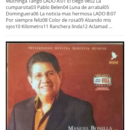
Muchinga Tango LADO A:01 El ciego ve02 La
cumparsita03 Pablo Belen04 Luna de arrabal05
Dominguera06 La noticia mas hermosa LADO B:07
Por siempre feliz08 Color de rosa09 Alzando mis
ojos10 Kilometro11 Ranchera linda12 Aclamad ...