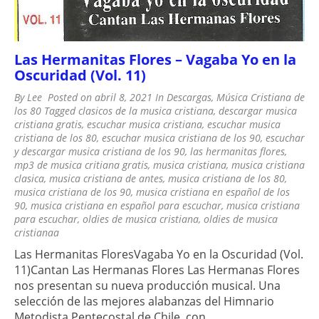
Las Hermanitas Flores – Vagaba Yo en la
Oscuridad (Vol. 11)
By
Lee
Posted on
abril 8, 2021
In
Descargas
,
Música Cristiana de
los 80
Tagged
clasicos de la musica cristiana
,
descargar musica
cristiana gratis
,
escuchar musica cristiana
,
escuchar musica
cristiana de los 80
,
escuchar musica cristiana de los 90
,
escuchar
y descargar musica cristiana de los 90
,
las hermanitas flores
,
mp3 de musica critiana gratis
,
musica cristiana
,
musica cristiana
clasica
,
musica cristiana de antes
,
musica cristiana de los 80
,
musica cristiana de los 90
,
musica cristiana en español de los
90
,
musica cristiana en español para escuchar
,
musica cristiana
para escuchar
,
oldies de musica cristiana
,
oldies de musica
cristianaa
Las Hermanitas FloresVagaba Yo en la Oscuridad (Vol.
11)Cantan Las Hermanas Flores Las Hermanas Flores
nos presentan su nueva producción musical. Una
selección de las mejores alabanzas del Himnario
Metodista Pentecostal de Chile, con ...