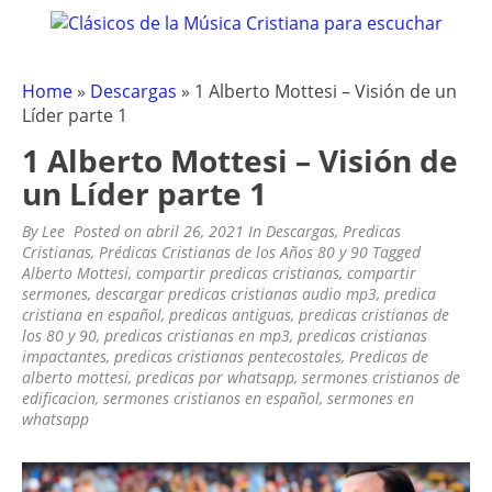
CLÁSICOS DE LA MÚSICA
Clásicos de la Música Cristiana para escuchar
Skip
to
CRISTIANA – OLDIES CRISTIANOS
content
.COM
Home
»
Descargas
»
1 Alberto Mottesi – Visión de un
Líder parte 1
1 Alberto Mottesi – Visión de
un Líder parte 1
By
Lee
Posted on
abril 26, 2021
In
Descargas
,
Predicas
Cristianas
,
Prédicas Cristianas de los Años 80 y 90
Tagged
Alberto Mottesi
,
compartir predicas cristianas
,
compartir
sermones
,
descargar predicas cristianas audio mp3
,
predica
cristiana en español
,
predicas antiguas
,
predicas cristianas de
los 80 y 90
,
predicas cristianas en mp3
,
predicas cristianas
impactantes
,
predicas cristianas pentecostales
,
Predicas de
alberto mottesi
,
predicas por whatsapp
,
sermones cristianos de
edificacion
,
sermones cristianos en español
,
sermones en
whatsapp