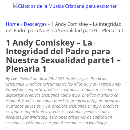
CLÁSICOS DE LA MÚSICA
Clásicos de la Música Cristiana para escuchar
Skip
to
CRISTIANA – OLDIES CRISTIANOS
content
.COM
Home
»
Descargas
»
1 Andy Comiskey – La Integridad
del Padre para Nuestra Sexualidad parte1 – Plenaria 1
1 Andy Comiskey – La
Integridad del Padre para
Nuestra Sexualidad parte1 –
Plenaria 1
By
Lee
Posted on
abril 29, 2021
In
Descargas
,
Predicas
Cristianas
,
Prédicas Cristianas de los Años 80 y 90
Tagged
Andy
Comiskey
,
compartir predicas cristianas
,
compartir sermones
,
descargar predicas cristianas audio mp3
,
predica cristiana en
español
,
Predica de andy comiskey
,
predicas antiguas
,
predicas
cristianas de los 80 y 90
,
predicas cristianas en mp3
,
predicas
cristianas impactantes
,
predicas cristianas pentecostales
,
predicas por whatsapp
,
sermones cristianos de edificacion
,
sermones cristianos en español
,
sermones en whatsapp