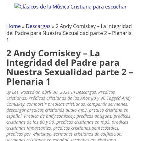
CLÁSICOS DE LA MÚSICA
Clásicos de la Música Cristiana para escuchar
Skip
to
CRISTIANA – OLDIES CRISTIANOS
content
.COM
Home
»
Descargas
»
2 Andy Comiskey – La Integridad
del Padre para Nuestra Sexualidad parte 2 – Plenaria
1
2 Andy Comiskey – La
Integridad del Padre para
Nuestra Sexualidad parte 2 –
Plenaria 1
By
Lee
Posted on
abril 30, 2021
In
Descargas
,
Predicas
Cristianas
,
Prédicas Cristianas de los Años 80 y 90
Tagged
Andy
Comiskey
,
compartir predicas cristianas
,
compartir sermones
,
descargar predicas cristianas audio mp3
,
predica cristiana en
español
,
Predica de andy comiskey
,
predicas antiguas
,
predicas
cristianas de los 80 y 90
,
predicas cristianas en mp3
,
predicas
cristianas impactantes
,
predicas cristianas pentecostales
,
predicas por whatsapp
,
sermones cristianos de edificacion
,
sermones cristianos en español
,
sermones en whatsapp