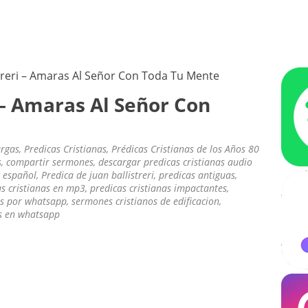
ÚSICA CRISTIANA – OLDIES CRIS
ra escuchar
streri – Amaras Al Señor Con Toda Tu Mente
i – Amaras Al Señor Con
rgas
,
Predicas Cristianas
,
Prédicas Cristianas de los Años 80
s
,
compartir sermones
,
descargar predicas cristianas audio
n español
,
Predica de juan ballistreri
,
predicas antiguas
,
as cristianas en mp3
,
predicas cristianas impactantes
,
as por whatsapp
,
sermones cristianos de edificacion
,
s en whatsapp