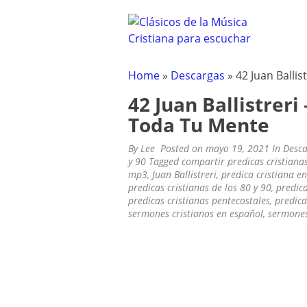
CLÁSICOS DE LA M
Clásicos de la Música Cristiana pa
Skip
to
content
Home
»
Descargas
»
42 Juan Balli
42 Juan Ballistrer
Toda Tu Mente
By
Lee
Posted on
mayo 19, 2021
In
Desca
y 90
Tagged
compartir predicas cristiana
mp3
,
Juan Ballistreri
,
predica cristiana e
predicas cristianas de los 80 y 90
,
predic
predicas cristianas pentecostales
,
predic
sermones cristianos en español
,
sermone