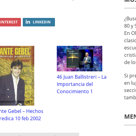
¿Busc
INTEREST
LINKEDIN
80 y 
En Ol
clasi
escu
crist
de lo
Si p
46 Juan Ballistreri – La
en lu
Importancia del
secc
Conocimiento 1
tamb
nte Gebel – Hechos
ME
Predica 10 feb 2002