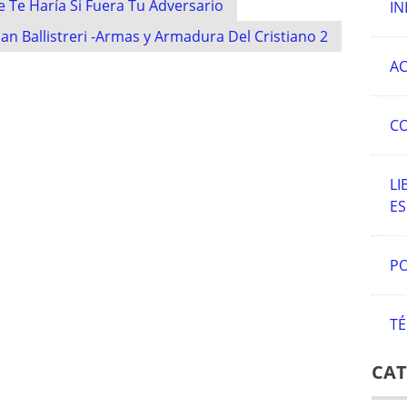
ue Te Haría Si Fuera Tu Adversario
IN
uan Ballistreri -Armas y Armadura Del Cristiano 2
AC
C
LI
E
PO
TÉ
CAT