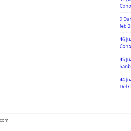
Cono
9 Dan
feb 
46 Ju
Cono
45 Ju
Sanb
44 Ju
Del C
 .com