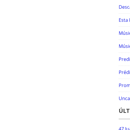
Desc
Esta 
Músic
Músic
Predi
Prédi
Prom
Unca
ÚLT
47 Ju