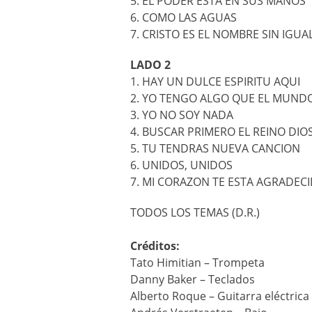
5. EL PODER ESTA EN SUS MANOS
6. COMO LAS AGUAS
7. CRISTO ES EL NOMBRE SIN IGUA
LADO 2
1. HAY UN DULCE ESPIRITU AQUI
2. YO TENGO ALGO QUE EL MUNDO
3. YO NO SOY NADA
4. BUSCAR PRIMERO EL REINO DIO
5. TU TENDRAS NUEVA CANCION
6. UNIDOS, UNIDOS
7. MI CORAZON TE ESTA AGRADEC
TODOS LOS TEMAS (D.R.)
Créditos:
Tato Himitian – Trompeta
Danny Baker – Teclados
Alberto Roque – Guitarra eléctrica