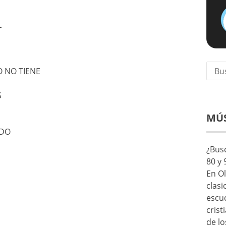
L
Busca
 NO TIENE
S
MÚS
IDO
¿Busc
80 y 
En Ol
clasi
escu
crist
de lo