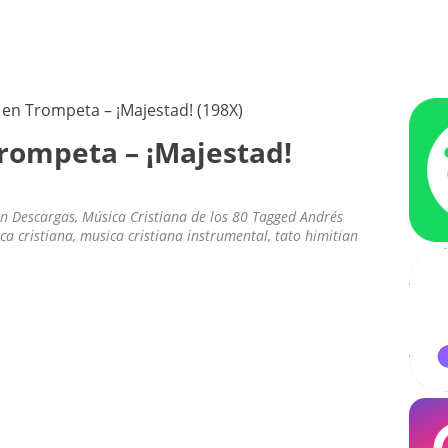
ÚSICA CRISTIANA – OLDIES CRIS
ra escuchar
 en Trompeta – ¡Majestad! (198X)
Trompeta – ¡Majestad!
In
Descargas
,
Música Cristiana de los 80
Tagged
Andrés
ca cristiana
,
musica cristiana instrumental
,
tato himitian