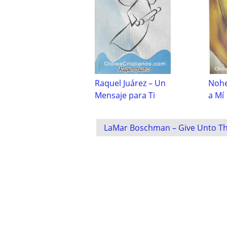
Raquel Juárez – Un
Nohe
Mensaje para Ti
a Mí
Post
LaMar Boschman – Give Unto Th
navigation