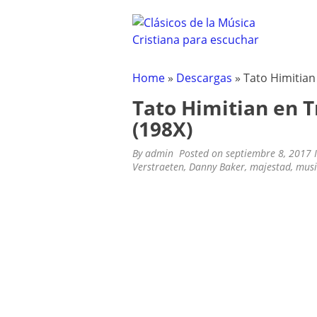
CLÁSICOS DE LA M
Clásicos de la Música Cristiana pa
Skip
to
content
Home
»
Descargas
»
Tato Himitian
Tato Himitian en 
(198X)
By
admin
Posted on
septiembre 8, 2017
Verstraeten
,
Danny Baker
,
majestad
,
musi