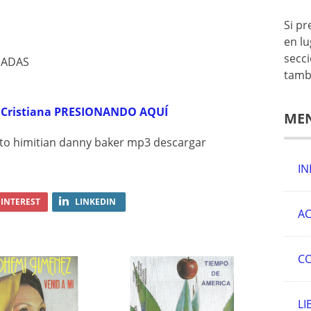
Si p
en lu
secc
IADAS
tamb
a Cristiana PRESIONANDO AQUÍ
ME
IN
INTEREST
LINKEDIN
AC
C
LI