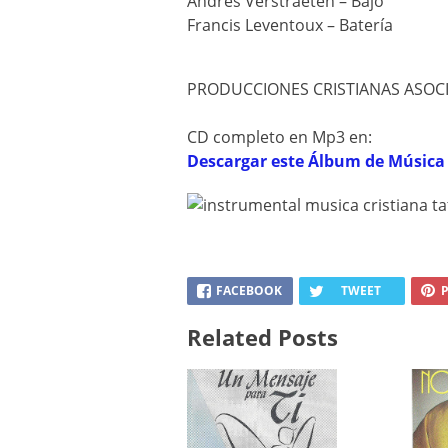
Andrés Verstraeten – Bajo
Francis Leventoux – Batería
PRODUCCIONES CRISTIANAS ASOC
CD completo en Mp3 en:
Descargar este Álbum de Músic
FACEBOOK
TWEET
P
Related Posts