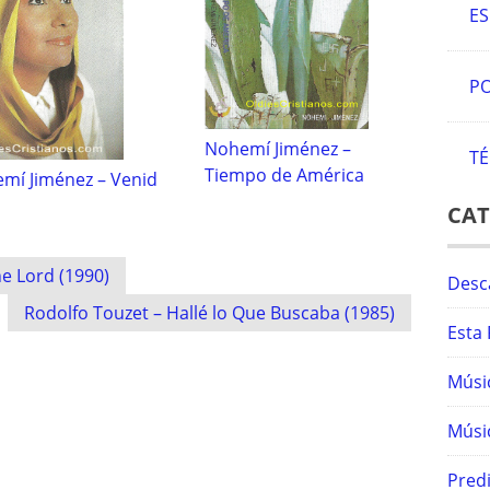
E
PO
Nohemí Jiménez –
TÉ
Tiempo de América
mí Jiménez – Venid
CAT
e Lord (1990)
Desc
Rodolfo Touzet – Hallé lo Que Buscaba (1985)
Esta 
Músic
Músic
Predi