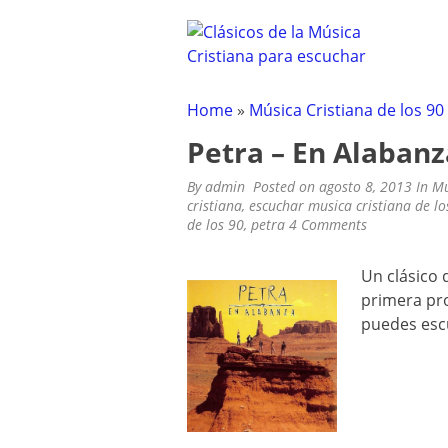
CLÁSICOS DE LA M
Clásicos de la Música Cristiana pa
Skip
to
content
Home
»
Música Cristiana de los 90
Petra – En Alabanz
By
admin
Posted on
agosto 8, 2013
In
Mú
cristiana
,
escuchar musica cristiana de lo
de los 90
,
petra
4 Comments
Un clásico 
primera pro
puedes esc