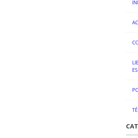
IN
AC
C
LI
E
PO
TÉ
CAT