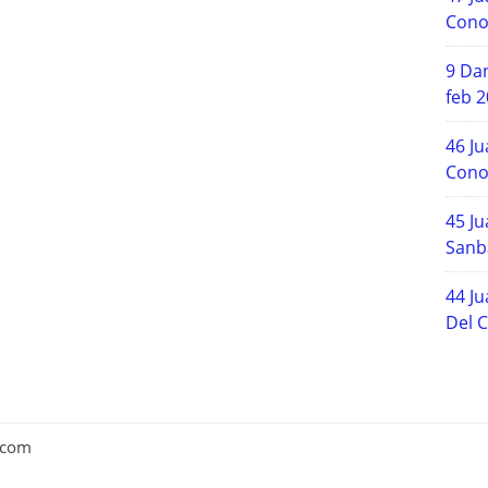
Cono
9 Dan
feb 
46 Ju
Cono
45 Ju
Sanb
44 Ju
Del C
 .com