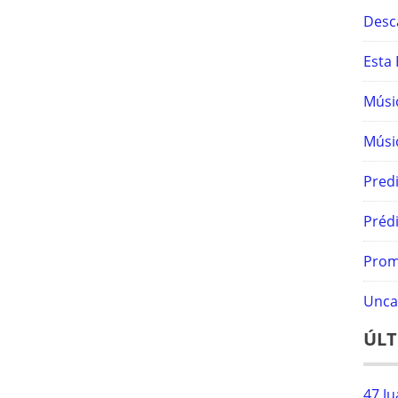
Desc
Esta 
Músic
Músic
Predi
Prédi
Prom
Unca
ÚLT
47 Ju