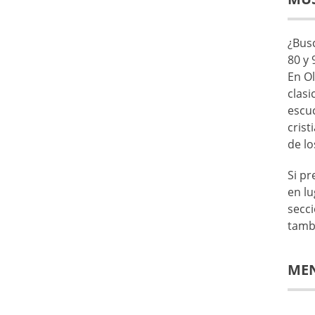
¿Busc
80 y 
En Ol
clasi
escu
crist
de lo
Si p
en lu
secc
tamb
ME