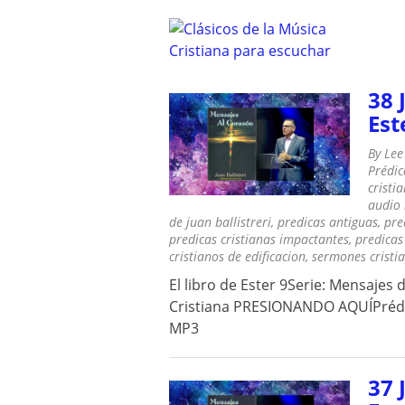
CLÁSICOS DE LA M
Clásicos de la Música Cristiana pa
Skip
to
content
38 
Est
By
Lee
Prédic
cristi
audio
de juan ballistreri
,
predicas antiguas
,
pre
predicas cristianas impactantes
,
predicas
cristianos de edificacion
,
sermones cristi
El libro de Ester 9Serie: Mensajes 
Cristiana PRESIONANDO AQUÍPrédic
MP3
37 