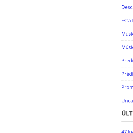
Desc
Esta 
Músic
Músic
Predi
Prédi
Prom
Unca
ÚLT
47 Ju