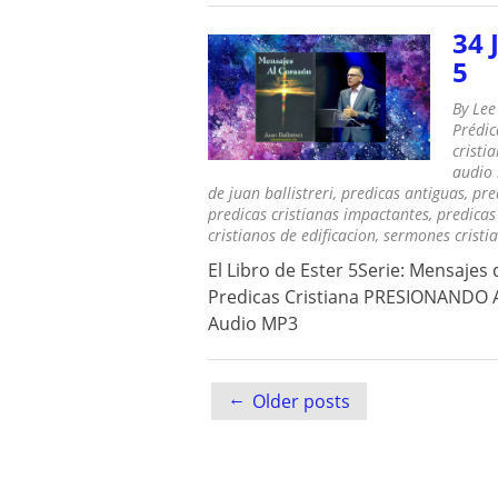
34 
5
By
Lee
Prédic
cristi
audio
de juan ballistreri
,
predicas antiguas
,
pre
predicas cristianas impactantes
,
predicas
cristianos de edificacion
,
sermones cristi
El Libro de Ester 5Serie: Mensajes 
Predicas Cristiana PRESIONANDO A
Audio MP3
Posts
←
Older posts
navigation