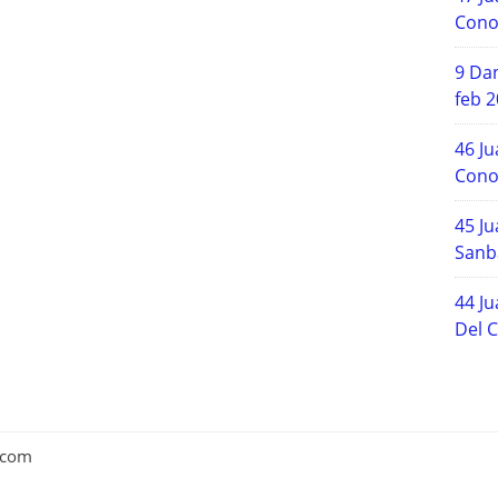
Cono
9 Dan
feb 
46 Ju
Cono
45 Ju
Sanb
44 Ju
Del C
 .com