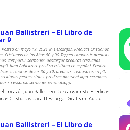
ÚSICA CRISTIANA – OLDIES CRIS
ra escuchar
Juan Ballistreri – El Libro de
er 9
Posted on
mayo 19, 2021
In
Descargas
,
Predicas Cristianas
,
as Cristianas de los Años 80 y 90
Tagged
compartir predicas
anas
,
compartir sermones
,
descargar predicas cristianas
 mp3
,
Juan Ballistreri
,
predica cristiana en español
,
Predica
dicas cristianas de los 80 y 90
,
predicas cristianas en mp3
,
 cristianas pentecostales
,
predicas por whatsapp
,
sermones
anos en español
,
sermones en whatsapp
del CorazónJuan Ballistreri Descargar este Predicas
as Cristianas para Descargar Gratis en Audio
Juan Ballistreri – El Libro de