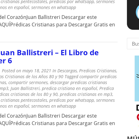
 cristianas pentecostales
,
predicas por whatsapp
,
sermones
anos en español
,
sermones en whatsapp
del CorazónJuan Ballistreri Descargar este
QUÍPrédicas Cristianas para Descargar Gratis en
Busca
Juan Ballistreri – El Libro de
er 6
Posted on
mayo 18, 2021
In
Descargas
,
Predicas Cristianas
,
as Cristianas de los Años 80 y 90
Tagged
compartir predicas
anas
,
compartir sermones
,
descargar predicas cristianas
 mp3
,
Juan Ballistreri
,
predica cristiana en español
,
Predica
dicas cristianas de los 80 y 90
,
predicas cristianas en mp3
,
 cristianas pentecostales
,
predicas por whatsapp
,
sermones
anos en español
,
sermones en whatsapp
del CorazónJuan Ballistreri Descargar este
QUÍPrédicas Cristianas para Descargar Gratis en
MÚS