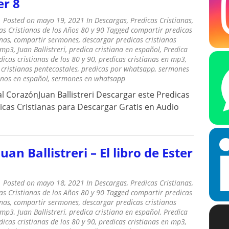
er 8
Posted on
mayo 19, 2021
In
Descargas
,
Predicas Cristianas
,
as Cristianas de los Años 80 y 90
Tagged
compartir predicas
anas
,
compartir sermones
,
descargar predicas cristianas
 mp3
,
Juan Ballistreri
,
predica cristiana en español
,
Predica
dicas cristianas de los 80 y 90
,
predicas cristianas en mp3
,
 cristianas pentecostales
,
predicas por whatsapp
,
sermones
anos en español
,
sermones en whatsapp
al CorazónJuan Ballistreri Descargar este Predicas
as Cristianas para Descargar Gratis en Audio
Juan Ballistreri – El libro de Ester
Posted on
mayo 18, 2021
In
Descargas
,
Predicas Cristianas
,
as Cristianas de los Años 80 y 90
Tagged
compartir predicas
anas
,
compartir sermones
,
descargar predicas cristianas
 mp3
,
Juan Ballistreri
,
predica cristiana en español
,
Predica
dicas cristianas de los 80 y 90
,
predicas cristianas en mp3
,