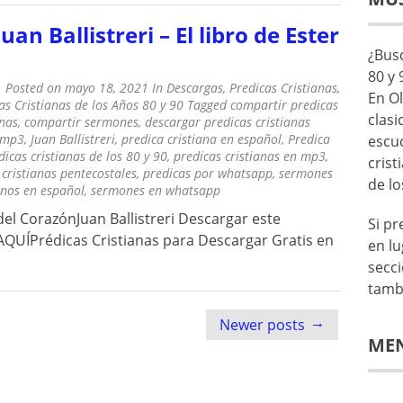
Juan Ballistreri – El libro de Ester
¿Busc
80 y 
Posted on
mayo 18, 2021
In
Descargas
,
Predicas Cristianas
,
En Ol
as Cristianas de los Años 80 y 90
Tagged
compartir predicas
clasi
anas
,
compartir sermones
,
descargar predicas cristianas
 mp3
,
Juan Ballistreri
,
predica cristiana en español
,
Predica
escu
dicas cristianas de los 80 y 90
,
predicas cristianas en mp3
,
crist
 cristianas pentecostales
,
predicas por whatsapp
,
sermones
de lo
anos en español
,
sermones en whatsapp
del CorazónJuan Ballistreri Descargar este
Si p
QUÍPrédicas Cristianas para Descargar Gratis en
en lu
secc
tamb
→
Newer posts
ME