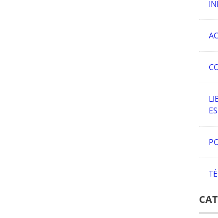
IN
AC
C
LI
E
PO
TÉ
CAT