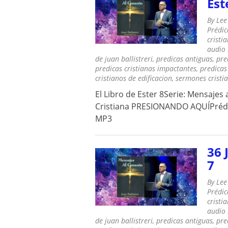
Est
By
Lee
Prédic
cristi
audio
de juan ballistreri
,
predicas antiguas
,
pre
predicas cristianas impactantes
,
predicas
cristianos de edificacion
,
sermones cristi
El Libro de Ester 8Serie: Mensajes 
Cristiana PRESIONANDO AQUÍPrédic
MP3
36 
7
By
Lee
Prédic
cristi
audio
de juan ballistreri
,
predicas antiguas
,
pre