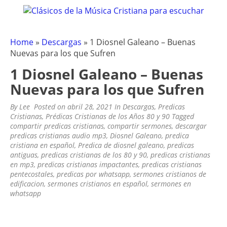
CLÁSICOS DE LA MÚSICA
Clásicos de la Música Cristiana para escuchar
Skip
to
CRISTIANA – OLDIES CRISTIANOS
content
.COM
Home
»
Descargas
»
1 Diosnel Galeano – Buenas
Nuevas para los que Sufren
1 Diosnel Galeano – Buenas
Nuevas para los que Sufren
By
Lee
Posted on
abril 28, 2021
In
Descargas
,
Predicas
Cristianas
,
Prédicas Cristianas de los Años 80 y 90
Tagged
compartir predicas cristianas
,
compartir sermones
,
descargar
predicas cristianas audio mp3
,
Diosnel Galeano
,
predica
cristiana en español
,
Predica de diosnel galeano
,
predicas
antiguas
,
predicas cristianas de los 80 y 90
,
predicas cristianas
en mp3
,
predicas cristianas impactantes
,
predicas cristianas
pentecostales
,
predicas por whatsapp
,
sermones cristianos de
edificacion
,
sermones cristianos en español
,
sermones en
whatsapp