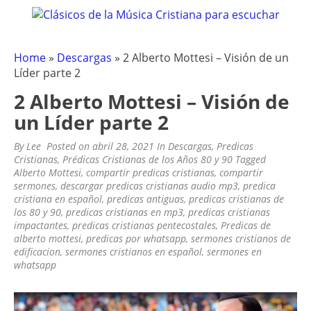
CLÁSICOS DE LA MÚSICA
Clásicos de la Música Cristiana para escuchar
Skip
to
CRISTIANA – OLDIES CRISTIANOS
content
.COM
Home
»
Descargas
»
2 Alberto Mottesi – Visión de un
Líder parte 2
2 Alberto Mottesi – Visión de
un Líder parte 2
By
Lee
Posted on
abril 28, 2021
In
Descargas
,
Predicas
Cristianas
,
Prédicas Cristianas de los Años 80 y 90
Tagged
Alberto Mottesi
,
compartir predicas cristianas
,
compartir
sermones
,
descargar predicas cristianas audio mp3
,
predica
cristiana en español
,
predicas antiguas
,
predicas cristianas de
los 80 y 90
,
predicas cristianas en mp3
,
predicas cristianas
impactantes
,
predicas cristianas pentecostales
,
Predicas de
alberto mottesi
,
predicas por whatsapp
,
sermones cristianos de
edificacion
,
sermones cristianos en español
,
sermones en
whatsapp